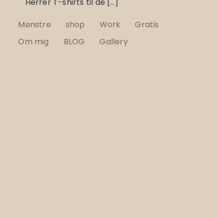
Herrer T-shirts til de […]
Mønstre
shop
Work
Gratis
Om mig
BLOG
Gallery