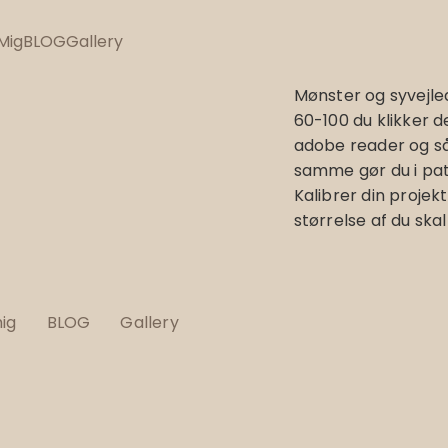
Mig
BLOG
Gallery
Mønster og syvejled
60-100 du klikker de
adobe reader og så
samme gør du i pat
Kalibrer din projek
størrelse af du ska
ig
BLOG
Gallery